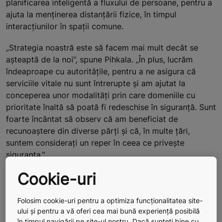
planificarea inteligentă a fluxului de persoane, pentru a
ajuta la menținerea distanțării fizice, în timpul
interacțiunilor în spații comune.
„Strategia noastră este să facem mai mult decât se
așteaptă de la noi”, spune Pihkala. „În plus, lucrăm
îndeaproape cu autoritățile, pentru a ne asigura că
serviciile vitale nu sunt întrerupte și am ajutat la
conceperea unor modalități prin care domeniile cu
prioritate înaltă să poată fi redeschise în siguranță. Sunt
foarte încântat să observ că am beneficiat de
recunoaștere din diverse părți și că, în multe țări,
suntem considerați un reper în ceea ce privește
siguranța.”
CITIȚI MAI MULTE
Cookie-uri
Folosirea tehnologiei cloud pentru a menține
operaționale unitățile esențiale pe timp de criză
Folosim cookie-uri pentru a optimiza funcționalitatea site-
ului și pentru a vă oferi cea mai bună experiență posibilă
Concentrarea asupra clientului, pentru a răzbate prin
în timpul navigării pe site-ul nostru. Dacă sunteți bine cu