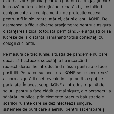
externalizare globală pentru a garanta că angajații care
lucrează pe teren, întreținând, reparând și instalând
echipamente, au echipamentul de protecție necesar
pentru a fi în siguranță, atât ei, cât și clienții KONE. De
asemenea, a făcut diverse aranjamente pentru a asigura
distanțarea fizică, totodată permițându-le angajaților să
lucreze de la distanță, rămânând totuși conectați cu
colegii și clienții.
Pe măsură ce trec lunile, situația de pandemie nu pare
decât să fluctueze, societățile fie încercând
redeschiderea, fie introducând măsuri pentru a o face
posibilă. Pe parcursul acestora, KONE se concentrează
asupra asigurării unei reveniri în siguranță la spațiile
partajate. În acest scop, KONE a introdus o gamă de
soluții pentru a face clădirile mai sigure, din perspectiva
sănătății publice, prin elemente precum balustradele
scărilor rulante care se dezinfectează singure,
sistemele de purificare a aerului pentru ascensoare și