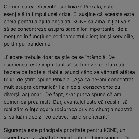
Comunicarea eficientă, subliniază Pihkala, este
esențială în timpul unei crize. El susține că aceasta este
cheia pentru a ajuta angajații KONE să aibă inițiativă și
să se concentreze asupra sarcinilor importante, de a
menține în funcțiune echipamentul clienților și serviciile,
pe timpul pandemiei.
„Fiecare trebuie doar să știe ce se întâmplă. De
asemenea, este important să se furnizeze informații
bazate pe fapte și fiabile, atunci când se vântură atâtea
feluri de știri”, spune Pihkala. „Așa că ne-am concentrat
mult asupra comunicării zilnice și consecvente cu
diverșii acționari. De fapt, s-ar putea spune că am
comunica prea mult. Dar, avantajul este că reușim să
realizăm o înțelegere reciprocă privind situația noastră
și să luăm decizii colective, rapid și eficient.”
Siguranța este principala prioritate pentru KONE, un
aspect care a căpătat semnificații și dimensiuni noi în