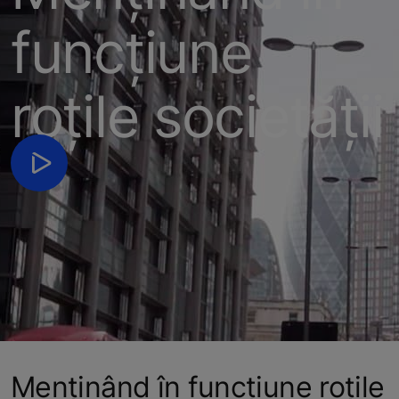
funcțiune
roțile societății
Menținând în funcțiune roțile