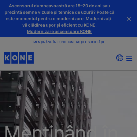
Ascensorul dumneavoastră are 15–20 de ani sau
prezintă semne vizuale și tehnice de uzură? Poate că
este momentul pentru o modernizare. Modernizați-
vă clădirea ușor și eficient cu KONE.
Modernizare ascensoare KONE
MENȚINÂND ÎN FUNCȚIUNE ROȚILE SOCIETĂȚII
Menținând în