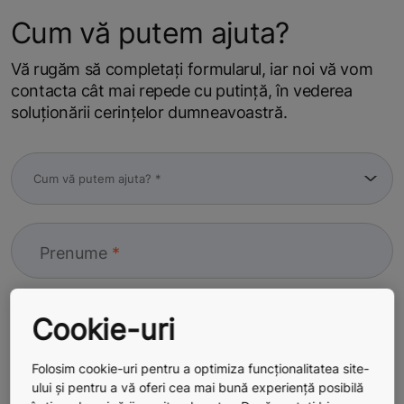
Cum vă putem ajuta?
Vă rugăm să completați formularul, iar noi vă vom
contacta cât mai repede cu putință, în vederea
soluționării cerințelor dumneavoastră.
Prenume
Cookie-uri
Nume
Folosim cookie-uri pentru a optimiza funcționalitatea site-
ului și pentru a vă oferi cea mai bună experiență posibilă
+40
Telefon (Tastați numărul în format