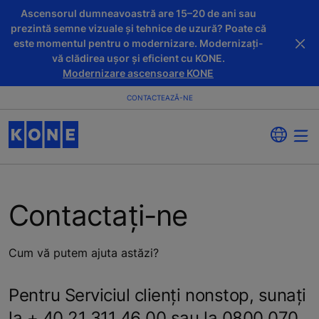
Ascensorul dumneavoastră are 15–20 de ani sau
prezintă semne vizuale și tehnice de uzură? Poate că
este momentul pentru o modernizare. Modernizați-
vă clădirea ușor și eficient cu KONE.
Modernizare ascensoare KONE
CONTACTEAZĂ-NE
Contactați-ne
Cum vă putem ajuta astăzi?
Pentru Serviciul clienți nonstop, sunați
la + 40 21 311 46 00 sau la 0800 070