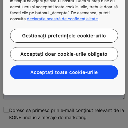
în timpul navigării pe site-ul nostru. Dacă sunteți bine cu
internațional fără spații)
acest lucru și acceptați toate cookie-urile, trebuie doar să
faceți clic pe butonul „Accepta”. De asemenea, puteți
consulta
declarația noastră de confidențialitate
.
E-mail
Gestionați preferințele cookie-urilo
Sunt client KONE
Spuneți-ne cum vă putem ajuta. Dați cât mai multe
Acceptați doar cookie-urile obligato
detalii.
Acceptați toate cookie-urile
Doresc să primesc prin e-mail conținut relevant de la
KONE, inclusiv mesaje de marketing