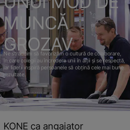
UNUI MOD DE
MUNCĂ
GROZAV
Ne străduim să favorizăm o cultură de colaborare,
în care colegii au încredere unii în alții și se respectă,
iar liderii inspiră persoanele să obțină cele mai bune
rezultate.
KONE ca angajator