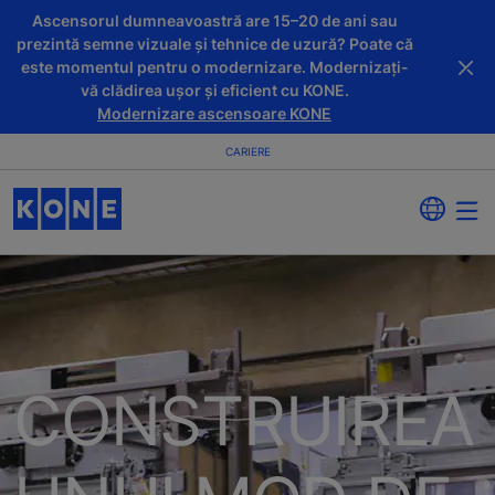
Ascensorul dumneavoastră are 15–20 de ani sau
prezintă semne vizuale și tehnice de uzură? Poate că
este momentul pentru o modernizare. Modernizați-
vă clădirea ușor și eficient cu KONE.
Modernizare ascensoare KONE
CARIERE
CONSTRUIREA