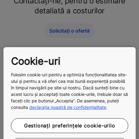
Contactați-ne, pentru o estimare
detaliată a costurilor
Solicitați o ofertă
Cookie-uri
Subiecte corelate
Folosim cookie-uri pentru a optimiza funcționalitatea site-
ului și pentru a vă oferi cea mai bună experiență posibilă
în timpul navigării pe site-ul nostru. Dacă sunteți bine cu
acest lucru și acceptați toate cookie-urile, trebuie doar să
faceți clic pe butonul „Accepta”. De asemenea, puteți
consulta
declarația noastră de confidențialitate
.
Gestionați preferințele cookie-urilo