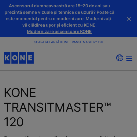
Ascensorul dumneavoastră are 15–20 de ani sau
prezintă semne vizuale și tehnice de uzură? Poate că
este momentul pentru o modernizare. Modernizați-
vă clădirea ușor și eficient cu KONE.
Modernizare ascensoare KONE
SCARA RULANTĂ KONE TRANSITMASTER™ 120
KONE
TRANSITMASTER™
120