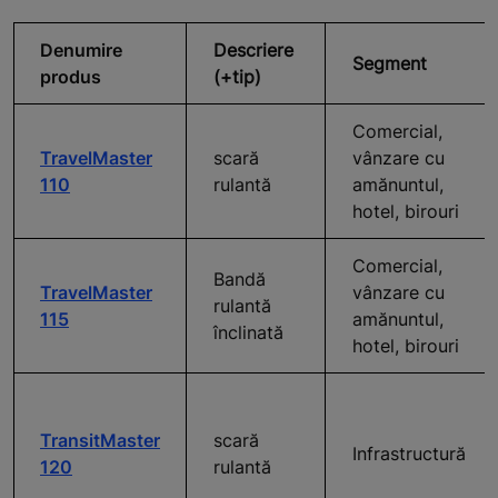
Denumire
Descriere
Segment
produs
(+tip)
Comercial,
TravelMaster
scară
vânzare cu
110
rulantă
amănuntul,
hotel, birouri
Comercial,
Bandă
TravelMaster
vânzare cu
rulantă
115
amănuntul,
înclinată
hotel, birouri
TransitMaster
scară
Infrastructură
120
rulantă