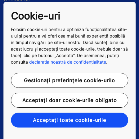
Cookie-uri
Working at KONE
For Suppliers
Folosim cookie-uri pentru a optimiza funcționalitatea site-
ului și pentru a vă oferi cea mai bună experiență posibilă
în timpul navigării pe site-ul nostru. Dacă sunteți bine cu
acest lucru și acceptați toate cookie-urile, trebuie doar să
faceți clic pe butonul „Accepta”. De asemenea, puteți
consulta
declarația noastră de confidențialitate
.
Gestionați preferințele cookie-urilo
Acceptați doar cookie-urile obligato
Follow us
Acceptați toate cookie-urile