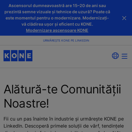
Ascensorul dumneavoastră are 15–20 de ani sau
prezintă semne vizuale și tehnice de uzură? Poate că
este momentul pentru o modernizare. Modernizați-
vă clădirea ușor și eficient cu KONE.
Modernizare ascensoare KONE
URMĂREȘTE KONE PE LINKEDIN
Alătură-te Comunității
Noastre!
Fii cu un pas înainte în industrie și urmărește KONE pe
LinkedIn. Descoperă primele soluții de vârf, tendințele