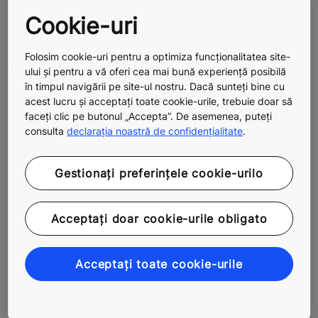
potențialii locatari și vizitatori.
Cookie-uri
Odată ce proiectul de modernizare a fost realizat,
serviciile KONE de planificare pe termen lung și
Folosim cookie-uri pentru a optimiza funcționalitatea site-
întreținere vă vor ajuta să vă asigurați că ascensorul
ului și pentru a vă oferi cea mai bună experiență posibilă
continuă să răspundă nevoilor clădirii și pe viitor.
în timpul navigării pe site-ul nostru. Dacă sunteți bine cu
acest lucru și acceptați toate cookie-urile, trebuie doar să
Pentru a menține ascensorul recent modernizat în stare
faceți clic pe butonul „Accepta”. De asemenea, puteți
consulta
declarația noastră de confidențialitate
.
optimă, luați în considerare un plan de management al
activelor și mentenanță predictivă 24/7. Dacă în
această etapă ați modernizat doar electrificarea,
Gestionați preferințele cookie-urilo
următorul pas într-un proces modular de modernizare
va fi probabil ușile sau mecanismul de acționare, peste
Acceptați doar cookie-urile obligato
câțiva ani.
Dacă a venit momentul să modernizați ascensorul –
Acceptați toate cookie-urile
acum sau în viitorul apropiat –
vă invităm să luați legătura cu birourile noastre locale
.
Echipa noastră de experți vă stă la dispoziție pentru a
asigura un proces eficient, sigur și fără complicații.