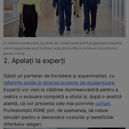
În clădirile comerciale, lucrările de modernizare pot fi programate noaptea,
când magazinele sunt închise, reducând astfel la minimum disconfortul
pentru clienți.
2. Apelați la experți
Găsiți un partener de încredere și experimentat, cu
referințe solide în diverse proiecte de modernizare.
Experții vor veni la clădirea dumneavoastră pentru a
realiza o evaluare completă a sitului și, după o analiză
atentă, vă vor prezenta cele mai potrivite
opțiuni
.
Profesioniștii KONE pot, de asemenea, să ruleze
simulări pentru a demonstra costurile și beneficiile
diferitelor alegeri.