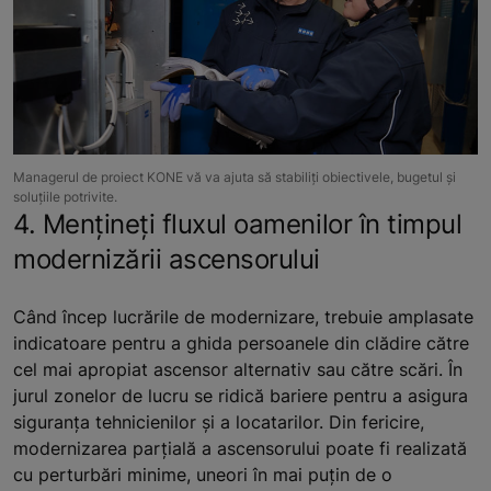
Managerul de proiect KONE vă va ajuta să stabiliți obiectivele, bugetul și
soluțiile potrivite.
4. Mențineți fluxul oamenilor în timpul
modernizării ascensorului
Când încep lucrările de modernizare, trebuie amplasate
indicatoare pentru a ghida persoanele din clădire către
cel mai apropiat ascensor alternativ sau către scări. În
jurul zonelor de lucru se ridică bariere pentru a asigura
siguranța tehnicienilor și a locatarilor. Din fericire,
modernizarea parțială a ascensorului poate fi realizată
cu perturbări minime, uneori în mai puțin de o